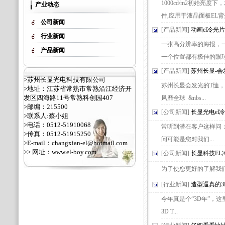
1000cd/m2初始亮度
产业动态
件,应用于液晶面板EL背光
公司新闻
[产品新闻]
动画el冷光片
行业新闻
一张高分辨率的海报，
产品新闻
一个位置都有极佳的眼球吸
[产品新闻]
苏州长显-会
>苏州长显光电科技有限公司
苏州长显会发光的T恤，
>地址：江苏省常熟市常熟沿江经济开
发区四海路11号常熟科创园407
风靡全球 &nbs...
>邮编：215500
[公司新闻]
长显光电el
>联系人:蔡小姐
>电话：0512-51910068
常听到潜在客户这样问：
>传真：0512-51915250
问可能是您对我们...
>E-mail：changxian-el@hotmail.com
>> 网址：
www.el-boy.com
[公司新闻]
长显科技E
为了使您更好的了解我们长
[行业新闻]
造型逼真的3
今年真是个“3D年”，这
3D T...