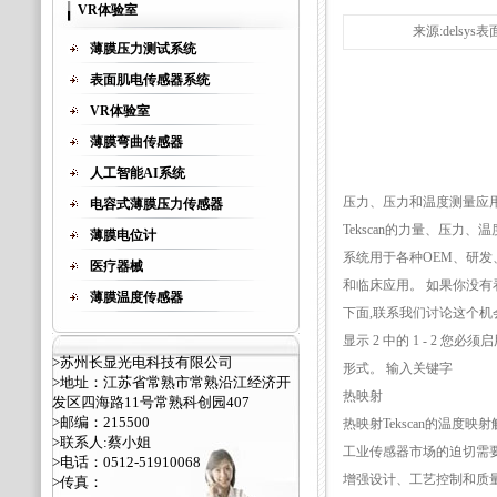
VR体验室
来源:delsys
薄膜压力测试系统
表面肌电传感器系统
VR体验室
薄膜弯曲传感器
人工智能AI系统
压力、压力和温度测量应
电容式薄膜压力传感器
Tekscan的力量、压力、
薄膜电位计
系统用于各种OEM、研发
医疗器械
和临床应用。 如果你没有
薄膜温度传感器
下面,联系我们讨论这个机
显示 2 中的 1 - 2 您必须启
>苏州长显光电科技有限公司
形式。 输入关键字
>地址：江苏省常熟市常熟沿江经济开
热映射
发区四海路11号常熟科创园407
>邮编：215500
热映射Tekscan的温度映
>联系人:蔡小姐
工业传感器市场的迫切需要
>电话：0512-51910068
增强设计、工艺控制和质
>传真：