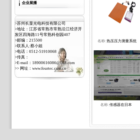
企业展播
>苏州长显光电科技有限公司
>地址：江苏省常熟市常熟沿江经济开
发区四海路11号常熟科创园407
>邮编：215500
名称:
热压压力测量系统
>联系人:蔡小姐
>电话：0512-51910068
>传真：
>E-mail：18900616086@163.com
>> 网址：
www.fourtec.com.cn
名称:
传感器在日本