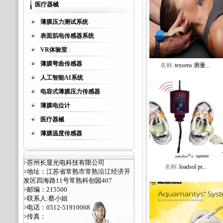
医疗器械
薄膜压力测试系统
表面肌电传感器系统
VR体验室
薄膜弯曲传感器
名称:
texsens 测量...
人工智能AI系统
电容式薄膜压力传感器
薄膜电位计
医疗器械
薄膜温度传感器
>苏州长显光电科技有限公司
名称:
loadsol pr...
>地址：江苏省常熟市常熟沿江经济开
发区四海路11号常熟科创园407
>邮编：215500
>联系人:蔡小姐
>电话：0512-51910068
>传真：